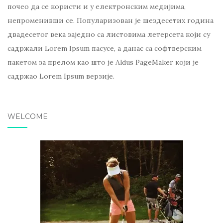
почео да се користи и у електронским медијима,
непроменивши се. Популаризован је шездесетих година
двадесетог века заједно са листовима летерсета који су
садржали Lorem Ipsum пасусе, а данас са софтверским
пакетом за прелом као што је Aldus PageMaker који је
садржао Lorem Ipsum верзије.
WELCOME