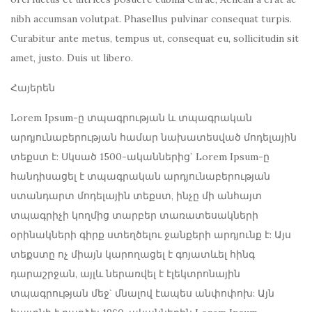
nibh accumsan volutpat. Phasellus pulvinar consequat turpis.
Curabitur ante metus, tempus ut, consequat eu, sollicitudin sit
amet, justo. Duis ut libero.
Հայերեն
Lorem Ipsum-ը տպագրության և տպագրական
արդյունաբերության համար նախատեսված մոդելային
տեքստ է: Սկսած 1500-ականներից` Lorem Ipsum-ը
հանդիսացել է տպագրական արդյունաբերության
ստանդարտ մոդելային տեքստ, ինչը մի անհայտ
տպագրիչի կողմից տարբեր տառատեսակների
օրինակների գիրք ստեղծելու ջանքերի արդյունք է: Այս
տեքստը ոչ միայն կարողացել է գոյատևել հինգ
դարաշրջան, այլև ներառվել է էլեկտրոնային
տպագրության մեջ` մնալով էապես անփոփոխ: Այն