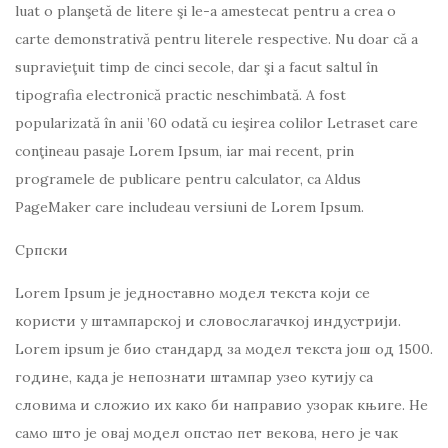
luat o planşetă de litere şi le-a amestecat pentru a crea o
carte demonstrativă pentru literele respective. Nu doar că a
supravieţuit timp de cinci secole, dar şi a facut saltul în
tipografia electronică practic neschimbată. A fost
popularizată în anii ’60 odată cu ieşirea colilor Letraset care
conţineau pasaje Lorem Ipsum, iar mai recent, prin
programele de publicare pentru calculator, ca Aldus
PageMaker care includeau versiuni de Lorem Ipsum.
Српски
Lorem Ipsum је једноставно модел текста који се
користи у штампарској и словослагачкој индустрији.
Lorem ipsum је био стандард за модел текста још од 1500.
године, када је непознати штампар узео кутију са
словима и сложио их како би направио узорак књиге. Не
само што је овај модел опстао пет векова, него је чак