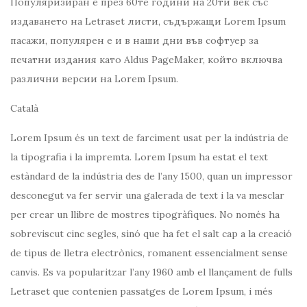
Популяризиран е през 60те години на 20ти век със
издаването на Letraset листи, съдържащи Lorem Ipsum
пасажи, популярен е и в наши дни във софтуер за
печатни издания като Aldus PageMaker, който включва
различни версии на Lorem Ipsum.
Català
Lorem Ipsum és un text de farciment usat per la indústria de
la tipografia i la impremta. Lorem Ipsum ha estat el text
estàndard de la indústria des de l’any 1500, quan un impressor
desconegut va fer servir una galerada de text i la va mesclar
per crear un llibre de mostres tipogràfiques. No només ha
sobreviscut cinc segles, sinó que ha fet el salt cap a la creació
de tipus de lletra electrònics, romanent essencialment sense
canvis. Es va popularitzar l’any 1960 amb el llançament de fulls
Letraset que contenien passatges de Lorem Ipsum, i més