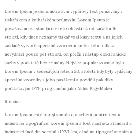
Lorem Ipsum je demonstrativní výplňový text používaný v
tiskařském a knihařském průmyslu. Lorem Ipsum je
považováno za standard v této oblasti už od začátku 16.
století, kdy dnes neznámý tiskař vzal kusy textu a na jejich
základě vytvořil speciální vzorovou knihu. Jeho odkaz
nevydržel pouze pět století, on přežil i nástup elektronické
sazby v podstatě beze změny. Nejvíce popularizováno bylo
Lorem Ipsum v šedesátých letech 20. století, kdy byly vydávány
speciální vzorníky s jeho pasážemi a později pak díky
počítačovým DTP programům jako Aldus PageMaker.
Româna
Lorem Ipsum este pur şi simplu o machetă pentru text a
industriei tipografice. Lorem Ipsum a fost macheta standard a
industriei încă din secolul al XVI-lea, când un tipograf anonim a