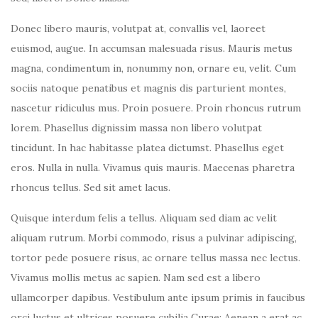
Donec libero mauris, volutpat at, convallis vel, laoreet
euismod, augue. In accumsan malesuada risus. Mauris metus
magna, condimentum in, nonummy non, ornare eu, velit. Cum
sociis natoque penatibus et magnis dis parturient montes,
nascetur ridiculus mus. Proin posuere. Proin rhoncus rutrum
lorem. Phasellus dignissim massa non libero volutpat
tincidunt. In hac habitasse platea dictumst. Phasellus eget
eros. Nulla in nulla. Vivamus quis mauris. Maecenas pharetra
rhoncus tellus. Sed sit amet lacus.
Quisque interdum felis a tellus. Aliquam sed diam ac velit
aliquam rutrum. Morbi commodo, risus a pulvinar adipiscing,
tortor pede posuere risus, ac ornare tellus massa nec lectus.
Vivamus mollis metus ac sapien. Nam sed est a libero
ullamcorper dapibus. Vestibulum ante ipsum primis in faucibus
orci luctus et ultrices posuere cubilia Curae; Aenean a erat ac