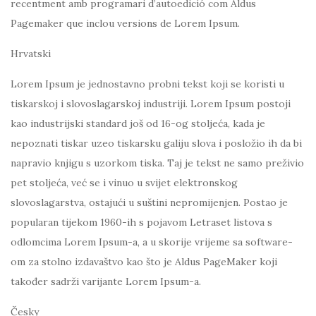
recentment amb programari d’autoedició com Aldus
Pagemaker que inclou versions de Lorem Ipsum.
Hrvatski
Lorem Ipsum je jednostavno probni tekst koji se koristi u
tiskarskoj i slovoslagarskoj industriji. Lorem Ipsum postoji
kao industrijski standard još od 16-og stoljeća, kada je
nepoznati tiskar uzeo tiskarsku galiju slova i posložio ih da bi
napravio knjigu s uzorkom tiska. Taj je tekst ne samo preživio
pet stoljeća, već se i vinuo u svijet elektronskog
slovoslagarstva, ostajući u suštini nepromijenjen. Postao je
popularan tijekom 1960-ih s pojavom Letraset listova s
odlomcima Lorem Ipsum-a, a u skorije vrijeme sa software-
om za stolno izdavaštvo kao što je Aldus PageMaker koji
također sadrži varijante Lorem Ipsum-a.
Česky