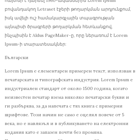
հայտնի է դարձել 1960-ականներին Lorem Ipsum
բովանդակող Letraset էջերի թողարկման արդյունքում,
իսկ ավելի ուշ համակարգչային տպագրության
այնպիսի ծրագրերի թողարկման հետևանքով,
ինչպիսին է Aldus PageMaker-ը, որը ներառում է Lorem
Ipsum-ի տարատեսակներ:
Български
Lorem Ipsum е елементарен примерен текст, използван в
печатарската и типографската индустрия. Lorem Ipsum е
индустриален стандарт от около 1500 година, когато
неизвестен печатар взема няколко печатарски букви и
ги разбърква, за да напечата с тях книга с примерни
шрифтове. Този начин не само е оцелял повече от 5
века, но е навлязъл и в публикуването на електронни
издания като е запазен почти без промяна.