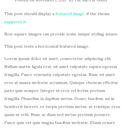
Posted on
by
November 1, 2015
The Sub Par Golfer
This post should display a
featured image
, if the theme
supports it
.
Non-square images can provide some unique styling issues.
This post tests a horizontal featured image.
Lorem ipsum dolor sit amet, consectetur adipiscing elit.
Nullam mattis ligula erat, sit amet vulputate sapien egestas
fringilla. Fusce venenatis vulputate egestas. Nunc sit amet
eros at massa molestie accumsan. Quisque rhoncus efficitur
justo quis semper. Integer id eros vel lectus pretium
fringilla. Phasellus in dapibus metus. Donec faucibus, mi in
hendrerit laoreet, ex turpis pretium metus, ut tristique eros
quam ut velit. Nunc ac diam sed metus pretium posuere.
Fusce quis est quis magna faucibus molestie. Etiam ornare